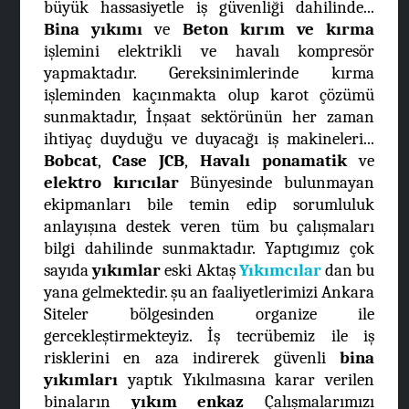
büyük hassasiyetle iş güvenliği dahilinde...
Bina yıkımı
ve
Beton kırım ve kırma
işlemini elektrikli ve havalı kompresör
yapmaktadır. Gereksinimlerinde kırma
işleminden kaçınmakta olup karot çözümü
sunmaktadır, İnşaat sektörünün her zaman
ihtiyaç duyduğu ve duyacağı iş makineleri...
Bobcat
,
Case JCB
,
Havalı ponamatik
ve
elektro kırıcılar
Bünyesinde bulunmayan
ekipmanları bile temin edip sorumluluk
anlayışına destek veren tüm bu çalışmaları
bilgi dahilinde sunmaktadır. Yaptıgımız çok
sayıda
yıkımlar
eski Aktaş
Yıkımcılar
dan bu
yana gelmektedir. şu an faaliyetlerimizi Ankara
Siteler bölgesinden organize ile
gercekleştirmekteyiz. İş tecrübemiz ile iş
risklerini en aza indirerek güvenli
bina
yıkımları
yaptık Yıkılmasına karar verilen
binaların
yıkım enkaz
Çalışmalarımızı