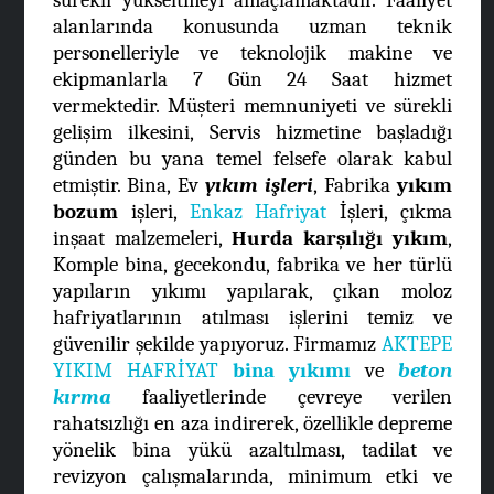
alanlarında konusunda uzman teknik
personelleriyle ve teknolojik makine ve
ekipmanlarla 7 Gün 24 Saat hizmet
vermektedir. Müşteri memnuniyeti ve sürekli
gelişim ilkesini, Servis hizmetine başladığı
günden bu yana temel felsefe olarak kabul
etmiştir. Bina, Ev
yıkım işleri
, Fabrika
yıkım
bozum
işleri,
Enkaz Hafriyat
İşleri, çıkma
inşaat malzemeleri,
Hurda karşılığı yıkım
,
Komple bina, gecekondu, fabrika ve her türlü
yapıların yıkımı yapılarak, çıkan moloz
hafriyatlarının atılması işlerini temiz ve
güvenilir şekilde yapıyoruz. Firmamız
AKTEPE
YIKIM HAFRİYAT
bina yıkımı
ve
beton
kırma
faaliyetlerinde çevreye verilen
rahatsızlığı en aza indirerek, özellikle depreme
yönelik bina yükü azaltılması, tadilat ve
revizyon çalışmalarında, minimum etki ve