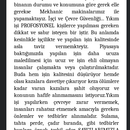
binanın durumu ve konumuna göre gerek elle
gerekse Mekhanic makinalarımız ile
yapamaktayız. İşçi ve Çevre Güvenliği... Yıkım
işi PROFOSYONEL kişilerce yapılması gereken
dikkat ve sabır isteyen bir iştir. Bu anlamda
kesinlikle işçilikte ve yapılan işin kalitesinde
asla taviz vermemkteyiz. Piyasaya
baktığımızda yapılan işin daha ucuza
maledilmesi için ucuz ve işin ehli olmayan
insanlar çalışmakta veya çalıştırılmaktadır.
Buda hem işin kalitesini düşürüyor hemde
olası kazalara davetiye çıkarıyor keza ölümlere
kadar varan kazalara şahit oluyoruz ve
konunun hafife alınmamasını istiyoruz.Yıkım
işi yapılırken çevreye zarar vermemek,
insanları rahatsız etmemek amacıyla gereken
önlemler ve tedbirler alınmalıdır. Sulama,
tahta perde, çadır bıranda, gibi tedbirler
bunlara örnek teşkil eder. SAYGILARIMIZLA