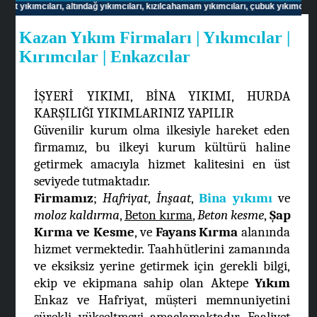
yıkımcıları,
altındağ yıkımcıları,
kızılcahamam yıkımcıları,
çubuk yıkımcıları,
göl
Kazan Yıkım Firmaları | Yıkımcılar |
Kırımcılar | Enkazcılar
İŞYERİ YIKIMI, BİNA YIKIMI, HURDA
KARŞILIĞI YIKIMLARINIZ YAPILIR
Güvenilir kurum olma ilkesiyle hareket eden
firmamız, bu ilkeyi kurum kültürü haline
getirmek amacıyla hizmet kalitesini en üst
seviyede tutmaktadır.
Firmamız
;
Hafriyat
,
İnşaat
,
Bina yıkımı
ve
moloz kaldırma
,
Beton kırma
,
Beton kesme
,
Şap
Kırma ve Kesme
, ve
Fayans Kırma
alanında
hizmet vermektedir. Taahhütlerini zamanında
ve eksiksiz yerine getirmek için gerekli bilgi,
ekip ve ekipmana sahip olan Aktepe
Yıkım
Enkaz ve Hafriyat, müşteri memnuniyetini
sürekli yükseltmeyi amaçlamaktadır. Faaliyet